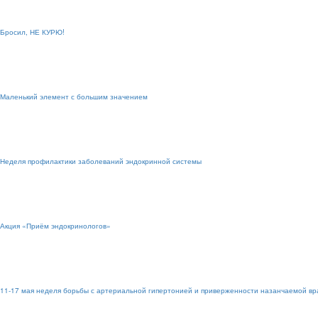
Бросил, НЕ КУРЮ!
Маленький элемент с большим значением
Неделя профилактики заболеваний эндокринной системы
Акция «Приём эндокринологов»
11-17 мая неделя борьбы с артериальной гипертонией и приверженности назанчаемой вр