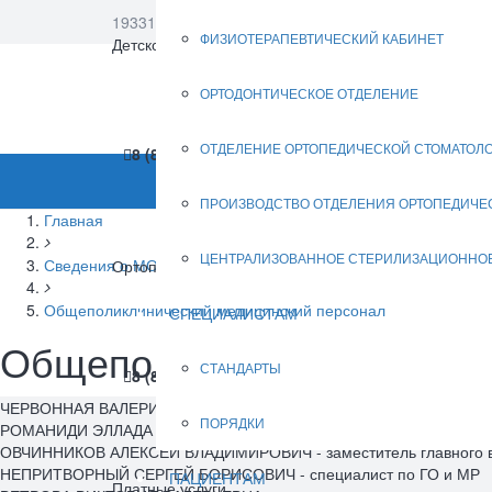
193312, Санкт-Петербург, Солидарности пр., д. 12, к
ФИЗИОТЕРАПЕВТИЧЕСКИЙ КАБИНЕТ
Версия для сл
Детское отделение (ОМС)
ОРТОДОНТИЧЕСКОЕ ОТДЕЛЕНИЕ
ОТДЕЛЕНИЕ ОРТОПЕДИЧЕСКОЙ СТОМАТОЛ
8 (812) 583-17-88
ДОСТУПНАЯ СРЕДА
ПРОИЗВОДСТВО ОТДЕЛЕНИЯ ОРТОПЕДИЧЕ
Главная
ЦЕНТРАЛИЗОВАННОЕ СТЕРИЛИЗАЦИОННО
Сведения о МО
Ортопедическое отделение
Общеполиклинический медицинский персонал
СПЕЦИАЛИСТАМ
Общеполиклинический ме
СТАНДАРТЫ
8 (812) 588-37-72
ЧЕРВОННАЯ ВАЛЕРИЯ ГЕННАДЬЕВНА - главный врач
ПОРЯДКИ
РОМАНИДИ ЭЛЛАДА ПЛАТОНОВНА - заместитель главного врача по
ОВЧИННИКОВ АЛЕКСЕЙ ВЛАДИМИРОВИЧ - заместитель главного вра
НЕПРИТВОРНЫЙ СЕРГЕЙ БОРИСОВИЧ - специалист по ГО и МР
ПАЦИЕНТАМ
Платные услуги