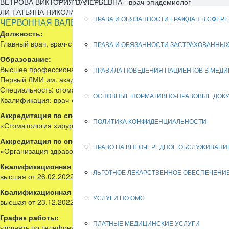
ВЕТРОВА ВИКТОРИЯ ВАЛЕРЬЕВНА - врач-эпидемиолог
ЛИ ТАТЬЯНА НИКОЛАЕВНА - главная медицинская сестра
ПРАВА И ОБЯЗАННОСТИ ГРАЖДАН В СФЕР
ЧЕРВОННАЯ ВАЛЕРИЯ ГЕННАДЬЕВНА - главный врач
Должность:
Главный врач, врач-стоматолог-хирург
ПРАВА И ОБЯЗАННОСТИ ЗАСТРАХОВАННЫХ
Образование:
Высшее профессиональное,
ПРАВИЛА ПОВЕДЕНИЯ ПАЦИЕНТОВ В МЕД
Первый ЛМИ им. акад. И.П.Павлова, 1987
Специальность: стоматология
ОСНОВНЫЕ НОРМАТИВНО-ПРАВОВЫЕ ДОК
Квалификация: врач-стоматолог
Аккредитация
по специальности:
ПОЛИТИКА КОНФИДЕНЦИАЛЬНОСТИ
«Стоматология хирургическая» от 28.03.2023
Аккредитация по специальности:
ПРАВО НА ВНЕОЧЕРЕДНОЕ ОБСЛУЖИВАНИ
«Организация здравоохранения и общественное здоровье» от 25.1
Квалификационная категория по специальности «Стоматолог
ЛЬГОТНОЕ ЛЕКАРСТВЕННОЕ ОБЕСПЕЧЕНИ
высшая от 26.02.2022
Квалификационная категория по специальности
«Организаци
УСЛУГИ ПО ОМС
высшая от 23.12.2022
График работы:
ПЛАТНЫЕ МЕДИЦИНСКИЕ УСЛУГИ
уточнять по телефону: