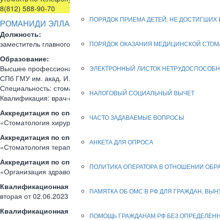
8(812) 588-90-70
ПОРЯДОК ПРИЕМА ДЕТЕЙ, НЕ ДОСТИГШИХ В
РОМАНИДИ ЭЛЛАДА ПЛАТОНОВНА - заместитель главного 
Должность:
заместитель главного врача по медицинской части
ПОРЯДОК ОКАЗАНИЯ МЕДИЦИНСКОЙ СТОМ
Образование:
Высшее профессиональное,
ЭЛЕКТРОННЫЙ ЛИСТОК НЕТРУДОСПОСОБ
СПб ГМУ им. акад. И.П. Павлова, 2002
Специальность: стоматология
НАЛОГОВЫЙ СОЦИАЛЬНЫЙ ВЫЧЕТ
Квалификация: врач-стоматолог
Аккредитация
по специальности:
ЧАСТО ЗАДАВАЕМЫЕ ВОПРОСЫ
«Стоматология хирургическая» от 28.12.2021
Аккредитация
по специальности:
АНКЕТА ДЛЯ ОПРОСА
«Стоматология терапевтическая» от 31.01.2022
Аккредитация по специальности:
ПОЛИТИКА ОПЕРАТОРА В ОТНОШЕНИИ ОБ
«Организация здравоохранения и общественное здоровье» от 22.1
Квалификационная категория по специальности «Организаци
ПАМЯТКА ОБ ОМС В РФ ДЛЯ ГРАЖДАН, ВЫ
вторая от 02.06.2023
Квалификационная категория по специальности «Стоматологи
ПОМОЩЬ ГРАЖДАНАМ РФ БЕЗ ОПРЕДЕЛЕН