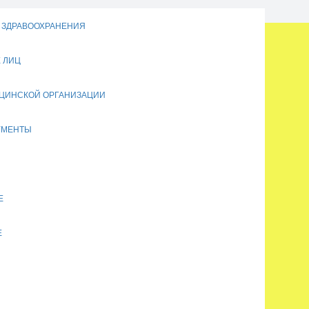
Е ЗДРАВООХРАНЕНИЯ
 ЛИЦ
ИЦИНСКОЙ ОРГАНИЗАЦИИ
УМЕНТЫ
Е
1.2025
ия хирургическая»
:
Е
я здравоохранения и общественное здоровье»: