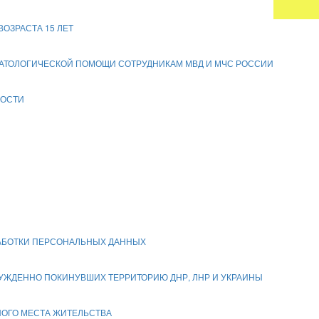
ОЗРАСТА 15 ЛЕТ
врача по медицинской части
АТОЛОГИЧЕСКОЙ ПОМОЩИ СОТРУДНИКАМ МВД И МЧС РОССИИ
НОСТИ
РАБОТКИ ПЕРСОНАЛЬНЫХ ДАННЫХ
1.2022
я здравоохранения и общественное здоровье»:
НУЖДЕННО ПОКИНУВШИХ ТЕРРИТОРИЮ ДНР, ЛНР И УКРАИНЫ
я хирургическая»:
НОГО МЕСТА ЖИТЕЛЬСТВА