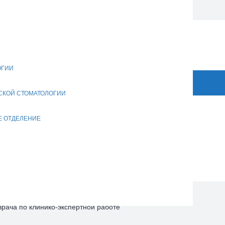
. 1
абовидящих
ОГИИ
СКОЙ СТОМАТОЛОГИИ
Е ОТДЕЛЕНИЕ
дицинский персонал
 медицинской части
ча по клинико-экспертной работе