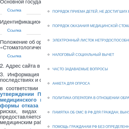
Основной государственный регистрационный номер
Ссылка
ПОРЯДОК ПРИЕМА ДЕТЕЙ, НЕ ДОСТИГШИХ В
Идентификационный номер налогоплательщика: 78
ПОРЯДОК ОКАЗАНИЯ МЕДИЦИНСКОЙ СТОМ
Ссылка
ЭЛЕКТРОННЫЙ ЛИСТОК НЕТРУДОСПОСОБ
Положение об организации предоставления платных 
«Стоматологическая поликлиника №31»
НАЛОГОВЫЙ СОЦИАЛЬНЫЙ ВЫЧЕТ
Ссылка
2. Адрес сайта в информационно-телекоммуникацио
ЧАСТО ЗАДАВАЕМЫЕ ВОПРОСЫ
3. Информация о методах оказания медицинской
последствиях и ожидаемых результатах оказания м
АНКЕТА ДЛЯ ОПРОСА
в соответствии
с пунктом 4 Приказа Министер
утверждении Порядка дачи информированного
ПОЛИТИКА ОПЕРАТОРА В ОТНОШЕНИИ ОБ
медицинского вмешательства, формы информ
формы отказа от медицинского вмешательства
рисках, видах медицинского вмешательства, 
ПАМЯТКА ОБ ОМС В РФ ДЛЯ ГРАЖДАН, ВЫ
предоставляется каждому пациенту перед оформл
медицинским работником и отображается в Информ
ПОМОЩЬ ГРАЖДАНАМ РФ БЕЗ ОПРЕДЕЛЕН