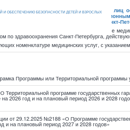
.
ий на медицинские вмешательства
й государственный реестр юридических лиц о
Й И ОБЕСПЕЧЕНИЮ БЕЗОПАСНОСТИ ДЕТЕЙ И ВЗРОСЛЫХ
11.2011 за государственным регистрационным
едеральной налоговой службы №15 по Санкт-Пет
 юридических лиц: лицензия на осуществление мед
том по здравоохранения Санкт-Петербурга, действую
ующих номенклатуре медицинских услуг, с указанием
 рамка Программы или Территориальной программы 
«О Территориальной программе государственных гар
на 2026 год и на плановый период 2026 и 2028 год
ии от 29.12.2025 №2188 «О Программе государстве
д и на плановый период 2027 и 2028 годов»