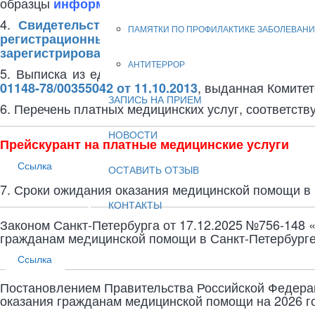
образцы
информированных добровольных соглас
4.
Свидетельство о внесении записи в Едины
ПАМЯТКИ ПО ПРОФИЛАКТИКЕ ЗАБОЛЕВАНИ
регистрационный номер 1027806082523 от 08.
зарегистрированное Межрайонной инспекцией Ф
АНТИТЕРРОР
5. Выписка из единого государственного реестра
, выданная Комите
01148-78/00355042 от 11.10.2013
ЗАПИСЬ НА ПРИЕМ
6. Перечень платных медицинских услуг, соответств
НОВОСТИ
Прейскурант на платные медицинские услуги
Ссылка
ОСТАВИТЬ ОТЗЫВ
7. Сроки ожидания оказания медицинской помощи в
КОНТАКТЫ
Законом Санкт-Петербурга от 17.12.2025 №756-148 
гражданам медицинской помощи в Санкт-Петербурге 
Ссылка
Постановлением Правительства Российской Федерац
оказания гражданам медицинской помощи на 2026 го