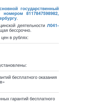
сновной государственный
 номером 8117847598982,
.
ербургу
ицинской деятельности
Л041-
щая бессрочно.
 цен в рублях:
установлены:
антий бесплатного оказания
ов»
нных гарантий бесплатного