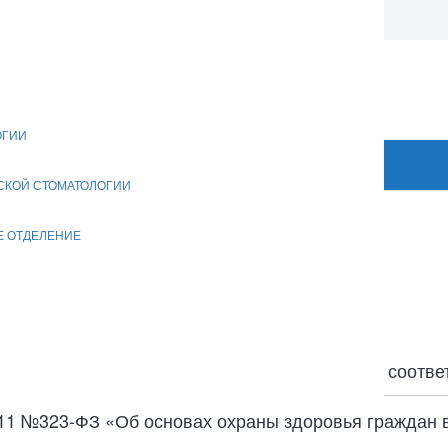
. 1
лабовидящих
ОГИИ
СКОЙ СТОМАТОЛОГИИ
Е ОТДЕЛЕНИЕ
уги
огическая поликлиника №31» оказываются в соответ
2011 №323-ФЗ «Об основах охраны здоровья граждан