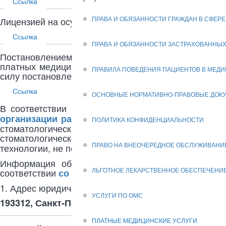
Ссылка
ПРАВА И ОБЯЗАННОСТИ ГРАЖДАН В СФЕР
Лицензией на осуществление медицинской деятельн
Ссылка
ПРАВА И ОБЯЗАННОСТИ ЗАСТРАХОВАННЫХ
Постановлением Правительства РФ от 11.05.2023
платных медицинских услуг, внесении изменений в
ПРАВИЛА ПОВЕДЕНИЯ ПАЦИЕНТОВ В МЕД
силу постановления Правительства Российской Феде
Ссылка
ОСНОВНЫЕ НОРМАТИВНО-ПРАВОВЫЕ ДОК
В соответствии с
приказом Министерства здрав
организации работы стоматологических отделе
ПОЛИТИКА КОНФИДЕНЦИАЛЬНОСТИ
стоматологических учреждений, в том числе и 
стоматологической помощи населению,
предусмот
ПРАВО НА ВНЕОЧЕРЕДНОЕ ОБСЛУЖИВАНИ
технологии, не покрытые бюджетным финансирова
Информация об исполнителе и предоставляемых
ЛЬГОТНОЕ ЛЕКАРСТВЕННОЕ ОБЕСПЕЧЕНИ
соответствии
со статьями 8 и 10 Закона РФ от 07.
1. Адрес юридического лица в пределах места нахо
УСЛУГИ ПО ОМС
193312, Санкт-Петербург, пр. Солидарности, д. 12,
ПЛАТНЫЕ МЕДИЦИНСКИЕ УСЛУГИ