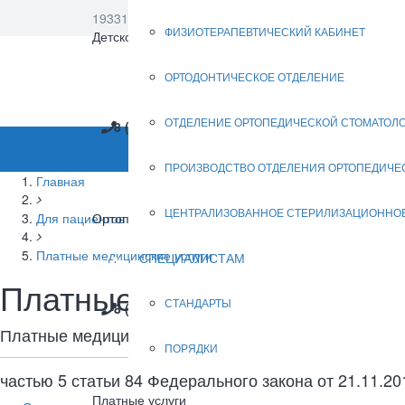
193312, Санкт-Петербург, Солидарности пр., д. 12, к
ФИЗИОТЕРАПЕВТИЧЕСКИЙ КАБИНЕТ
Версия для с
Детское отделение (ОМС)
ОРТОДОНТИЧЕСКОЕ ОТДЕЛЕНИЕ
ОТДЕЛЕНИЕ ОРТОПЕДИЧЕСКОЙ СТОМАТОЛ
8 (812) 583-17-88
ДОСТУПНАЯ СРЕДА
ПРОИЗВОДСТВО ОТДЕЛЕНИЯ ОРТОПЕДИЧЕ
Главная
ЦЕНТРАЛИЗОВАННОЕ СТЕРИЛИЗАЦИОННО
Для пациентов
Ортопедическое отделение
Платные медицинские услуги
СПЕЦИАЛИСТАМ
Платные медицинские усл
СТАНДАРТЫ
8 (812) 588-37-72
Платные медицинские услуги в СПб ГБУЗ «Стоматол
ПОРЯДКИ
частью 5 статьи 84 Федерального закона от 21.11.
ПАЦИЕНТАМ
Платные услуги