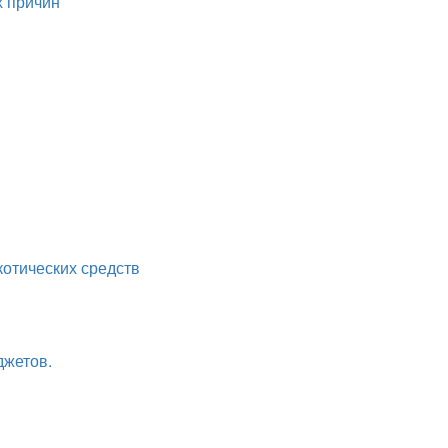
х причин
котических средств
джетов.