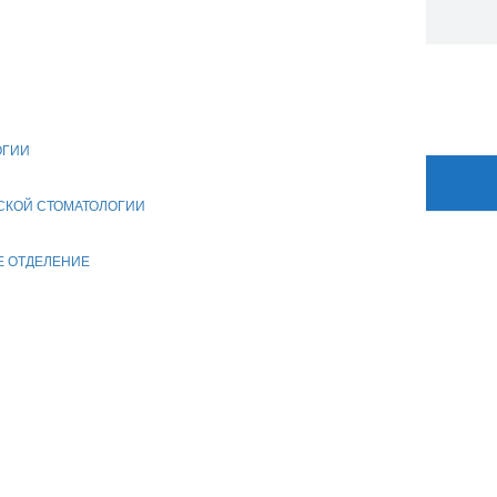
. 1
лабовидящих
ОГИИ
СКОЙ СТОМАТОЛОГИИ
Е ОТДЕЛЕНИЕ
ики Отечества» по Санкт-Петербургу