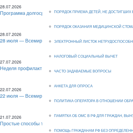
28.07.2026
ПОРЯДОК ПРИЕМА ДЕТЕЙ, НЕ ДОСТИГШИХ В
Программа долгосрочных сбережений
ПОРЯДОК ОКАЗАНИЯ МЕДИЦИНСКОЙ СТОМ
28.07.2026
28 июля — Всемирный день борьбы с гепатитом.
ЭЛЕКТРОННЫЙ ЛИСТОК НЕТРУДОСПОСОБ
НАЛОГОВЫЙ СОЦИАЛЬНЫЙ ВЫЧЕТ
27.07.2026
Неделя профилактики заболеваний печени
ЧАСТО ЗАДАВАЕМЫЕ ВОПРОСЫ
АНКЕТА ДЛЯ ОПРОСА
22.07.2026
22 июля — Всемирный день мозга!
ПОЛИТИКА ОПЕРАТОРА В ОТНОШЕНИИ ОБ
ПАМЯТКА ОБ ОМС В РФ ДЛЯ ГРАЖДАН, ВЫ
21.07.2026
Простые способы тренировки мозга
ПОМОЩЬ ГРАЖДАНАМ РФ БЕЗ ОПРЕДЕЛЕН