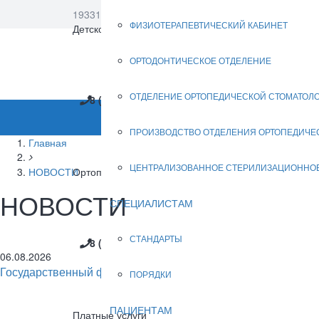
193312, Санкт-Петербург, Солидарности пр., д. 12, к
ФИЗИОТЕРАПЕВТИЧЕСКИЙ КАБИНЕТ
Версия для с
Детское отделение (ОМС)
ОРТОДОНТИЧЕСКОЕ ОТДЕЛЕНИЕ
ОТДЕЛЕНИЕ ОРТОПЕДИЧЕСКОЙ СТОМАТОЛ
8 (812) 583-17-88
ДОСТУПНАЯ СРЕДА
ПРОИЗВОДСТВО ОТДЕЛЕНИЯ ОРТОПЕДИЧЕ
Главная
ЦЕНТРАЛИЗОВАННОЕ СТЕРИЛИЗАЦИОННО
НОВОСТИ
Ортопедическое отделение
НОВОСТИ
СПЕЦИАЛИСТАМ
СТАНДАРТЫ
8 (812) 588-37-72
06.08.2026
Государственный фонд поддержки участников СВО «Защитн
ПОРЯДКИ
ПАЦИЕНТАМ
Платные услуги