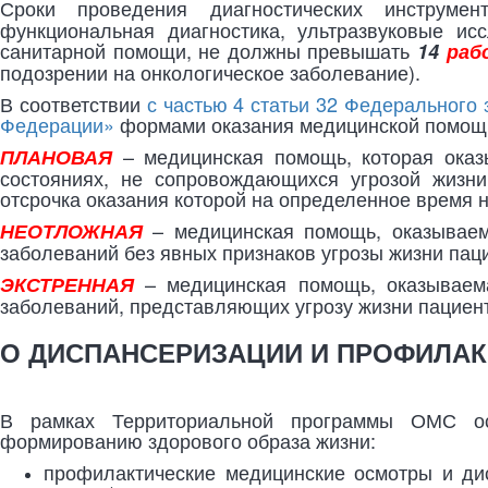
Сроки проведения диагностических инструмен
функциональная диагностика, ультразвуковые ис
санитарной помощи, не должны превышать
14
раб
подозрении на онкологическое заболевание).
В соответствии
с частью 4 статьи 32 Федерального
Федерации»
формами оказания медицинской помощ
– медицинская помощь, которая оказ
ПЛАНОВАЯ
состояниях, не сопровождающихся угрозой жизн
отсрочка оказания которой на определенное время н
– медицинская помощь, оказываема
НЕОТЛОЖНАЯ
заболеваний без явных признаков угрозы жизни пац
– медицинская помощь, оказываема
ЭКСТРЕННАЯ
заболеваний, представляющих угрозу жизни пациен
О ДИСПАНСЕРИЗАЦИИ И ПРОФИЛА
В рамках Территориальной программы ОМС ос
формированию здорового образа жизни:
профилактические медицинские осмотры и дис