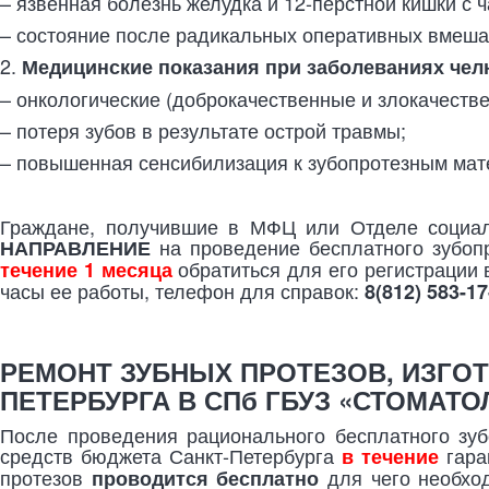
– язвенная болезнь желудка и 12-перстной кишки с ч
– состояние после радикальных оперативных вмешат
2.
Медицинские показания при заболеваниях чел
– онкологические (доброкачественные и злокачеств
– потеря зубов в результате острой травмы;
– повышенная сенсибилизация к зубопротезным мате
Граждане, получившие в МФЦ или Отделе социал
на проведение бесплатного зубо
НАПРАВЛЕНИЕ
обратиться для его регистрации 
течение 1 месяца
часы ее работы, телефон для справок:
8(812) 583-17
РЕМОНТ ЗУБНЫХ ПРОТЕЗОВ, ИЗГ
ПЕТЕРБУРГА
В
СПб ГБ
УЗ «СТОМАТО
После проведения рационального бесплатного зу
средств бюджета Санкт-Петербурга
гара
в течение
протезов
для чего необх
проводится бесплатно