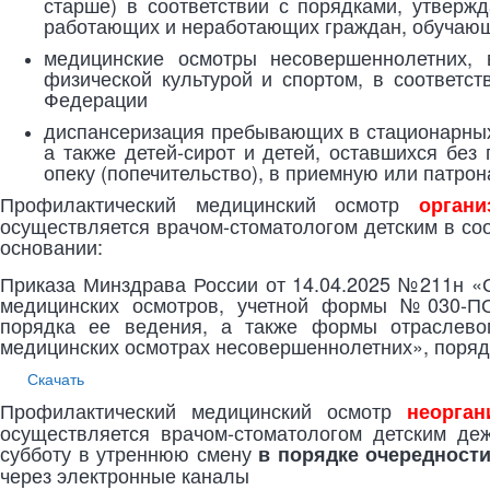
старше) в соответствии с порядками, утвер
работающих и неработающих граждан, обучающ
медицинские осмотры несовершеннолетних, 
физической культурой и спортом, в соответс
Федерации
диспансеризация пребывающих в стационарных 
а также детей-сирот и детей, оставшихся без
опеку (попечительство), в приемную или патро
Профилактический медицинский осмотр
органи
осуществляется врачом-стоматологом детским в со
основании:
Приказа Минздрава России от 14.04.2025 №211н 
медицинских осмотров, учетной формы №030-ПО/
порядка ее ведения, а также формы отраслево
медицинских осмотрах несовершеннолетних», поряд
Скачать
Профилактический медицинский осмотр
неорган
осуществляется врачом-стоматологом детским деж
субботу в утреннюю смену
в порядке очередност
через электронные каналы