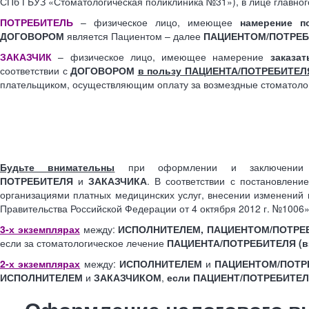
СПб ГБУЗ «Стоматологическая поликлиника №31»), в лице главног
ПОТРЕБИТЕЛЬ
– физическое лицо, имеющее
намерение 
ДОГОВОРОМ
является Пациентом – далее
ПАЦИЕНТОМ/ПОТРЕ
ЗАКАЗЧИК
– физическое лицо, имеющее намерение
заказат
соответствии с
ДОГОВОРОМ
в пользу ПАЦИЕНТА/ПОТРЕБИТЕЛ
плательщиком, осуществляющим оплату за возмездные стоматоло
Будьте внимательны
при оформлении и заключен
ПОТРЕБИТЕЛЯ
и
ЗАКАЗЧИКА
. В соответствии с постановлен
организациями платных медицинских услуг, внесении изменений 
Правительства Российской Федерации от 4 октября 2012 г. №1006
3-х экземплярах
между:
ИСПОЛНИТЕЛЕМ, ПАЦИЕНТОМ/ПОТРЕ
если за стоматологическое лечение
ПАЦИЕНТА/ПОТРЕБИТЕЛЯ (вз
2-х экземплярах
между:
ИСПОЛНИТЕЛЕМ
и
ПАЦИЕНТОМ/ПОТР
ИСПОЛНИТЕЛЕМ
и
ЗАКАЗЧИКОМ
,
если ПАЦИЕНТ/ПОТРЕБИТЕЛЬ 